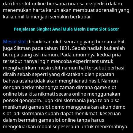
dari link slot online bersama nuansa ekspedisi dalam
menemukan harta karun akan membuat adrenalin yang
kalian miliki menjadi semakin berkobar.
Penjelasan Singkat Awal Mula Mesin Demo Slot Gacor
Mesin slot
dihadirkan oleh seorang yang bernama Piit
juga Siitman pada tahun 1891. Sebab hadiah bukanlah
berupa uang asli namun. Pada umumnya kedua pria
tersebut hanya ingin mencoba experiment untuk
menghadirkan mesin slot namun hal tersebut berhasil
diraih sebab seperti yang dikatakan oleh pepatah
bahwa usaha tidak akan menghianati hasil. Namun
dengan berkembangnya zaman dimana game slot
online bisa kita nikmati secara online menggunakan
ponsel genggam. Juga kini slotmania juga telah bisa
menikmati game slot demo menggunakan akun demo
slot jadi slotmania sudah dapat menikmati keseruan
dalam bermain game slot online tanpa harus
mengeluarkan modal sepeserpun untuk menikmatinya.