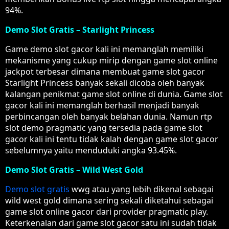
94%.
Demo Slot Gratis – Starlight Princess
Game demo slot gacor kali ini memanglah memiliki
mekanisme yang cukup mirip dengan game slot online
jackpot terbesar dimana membuat game slot gacor
Starlight Princess banyak sekali dicoba oleh banyak
kalangan penikmat game slot online di dunia. Game slot
gacor kali ini memanglah berhasil menjadi banyak
perbincangan oleh banyak belahan dunia. Namun rtp
slot demo pragmatic yang tersedia pada game slot
gacor kali ini tentu tidak kalah dengan game slot gacor
sebelumnya yaitu menduduki angka 93.45%.
Demo Slot Gratis – Wild West Gold
Demo slot gratis
wwg atau yang lebih dikenal sebagai
wild west gold dimana sering sekali diketahui sebagai
game slot online gacor dari provider pragmatic play.
Keterkenalan dari game slot gacor satu ini sudah tidak