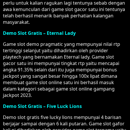
perlu untuk kalian ragukan lagi tentunya sebab dengan
awa kemunculan dari game slot gacor satu ini tentunya
telah berhasil menarik banyak perhatian kalangan
masyarakat.
Demo Slot Gratis – Eternal Lady
Game slot demo pragmatic yang mempunyai nilai rtp
tertinggi selanjut yaitu dihadirkan oleh provider
playtech yang bernamakan Eternal lady. Game slot
gacor satu ini mempunyai tingkat rtp yaitu mencapai
angka 91.35% selain dari itu juga mempunyai bonus
jackpot yang sangat besar hingga 100x lipat dimana
membuat game slot online satu ini berhasil masuk
dalam kategori sebagai game slot online gampang
jackpot 2023.
Demo Slot Gratis – Five Luck Lions
Demo slot gratis five lucky lions mempunyai 4 barisan
berjajar sampai dengan 6 kali putaran. Game slot gafor