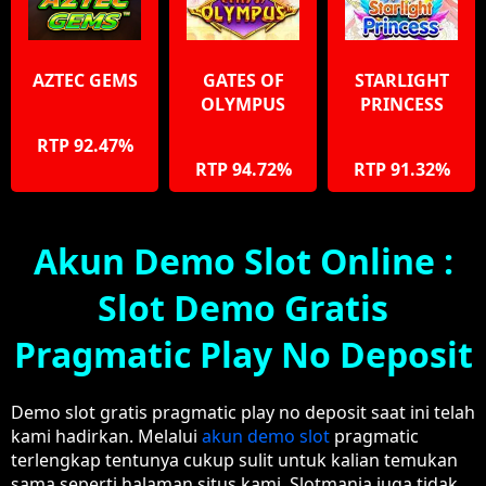
AZTEC GEMS
GATES OF
STARLIGHT
OLYMPUS
PRINCESS
RTP 92.47%
RTP 94.72%
RTP 91.32%
Akun Demo Slot Online :
Slot Demo Gratis
Pragmatic Play No Deposit
Demo slot gratis pragmatic play no deposit saat ini telah
kami hadirkan. Melalui
akun demo slot
pragmatic
terlengkap tentunya cukup sulit untuk kalian temukan
sama seperti halaman situs kami. Slotmania juga tidak